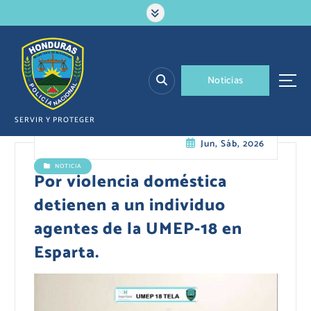
S
a
l
t
a
N
o
t
i
c
i
a
s
r
a
l
SERVIR Y PROTEGER
c
Jun, Sáb, 2026
o
n
NOTICIA
t
Por violencia doméstica
e
detienen a un individuo
n
i
agentes de la UMEP-18 en
d
Esparta.
o