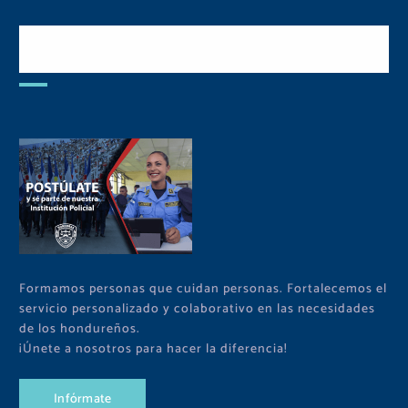
Postulate y Cuida Tu
Comunidad
Formamos personas que cuidan personas. Fortalecemos el
servicio personalizado y colaborativo en las necesidades
de los hondureños.
¡Únete a nosotros para hacer la diferencia!
I
n
f
ó
r
m
a
t
e