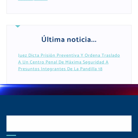
Última noticia...
Juez Dicta Prisión Preventiva Y Ordena Traslado
A Un Centro Penal De Máxima Seguridad A
Presuntos Integrantes De La Pandilla 18
Postulate y Cuida Tu
Comunidad