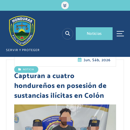
S
a
l
t
a
N
o
t
i
c
i
a
s
r
a
l
SERVIR Y PROTEGER
c
Jun, Sáb, 2026
o
n
NOTICIA
t
Capturan a cuatro
e
hondureños en posesión de
n
i
sustancias ilícitas en Colón
d
o