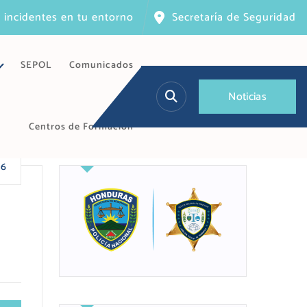
 incidentes en tu entorno
Secretaría de Seguridad
SEPOL
Comunicados
N
o
t
i
c
i
a
s
Centros de Formación
26