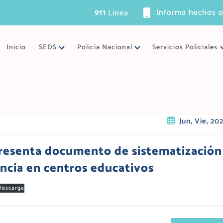
911
Informa hechos o
L
í
n
e
a
ú
n
Inicio
SEDS
Policía Nacional
Servicios Policiales
Jun, Vie, 20
 presenta documento de sistematización
encia en centros educativos
Descarga