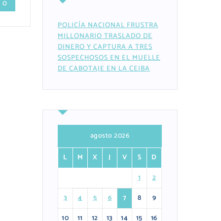
 0
POLICÍA NACIONAL FRUSTRA
MILLONARIO TRASLADO DE
DINERO Y CAPTURA A TRES
SOSPECHOSOS EN EL MUELLE
DE CABOTAJE EN LA CEIBA
agosto 2026
L
M
X
J
V
S
D
1
2
3
4
5
6
7
8
9
10
11
12
13
14
15
16