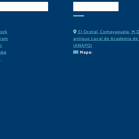
es Sociales
Contactos
ook
El Ocotal, Comayaguela, M.D
gram
antiguo Local de Academia de 
r
(ANAPO)
ube
Mapa:
k