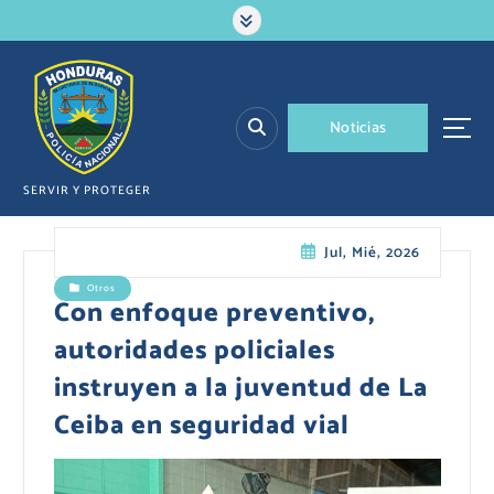
S
a
l
t
a
N
o
t
i
c
i
a
s
r
a
l
SERVIR Y PROTEGER
c
o
Jul, Mié, 2026
n
t
Otros
e
Con enfoque preventivo,
n
autoridades policiales
i
d
instruyen a la juventud de La
o
Ceiba en seguridad vial