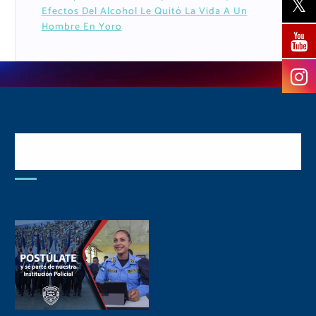
Efectos Del Alcohol Le Quitó La Vida A Un
Hombre En Yoro
Postulate y Cuida Tu
Comunidad