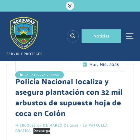
S
a
l
t
a
N
o
t
i
c
i
a
s
r
a
l
SERVIR Y PROTEGER
c
Mar, Mié, 2026
o
n
LA PATRULLA GRAFICA
t
Policía Nacional localiza y
e
asegura plantación con 32 mil
n
i
arbustos de supuesta hoja de
d
coca en Colón
o
MIÉRCOLES 04 DE MARZO DE 2026 – LA PATRULLA
GRAFICA
Descarga