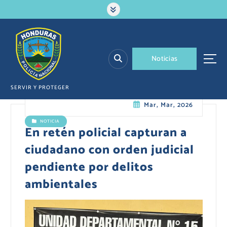
S
a
l
t
a
N
o
t
i
c
i
a
s
r
a
l
SERVIR Y PROTEGER
c
Mar, Mar, 2026
o
n
NOTICIA
t
En retén policial capturan a
e
ciudadano con orden judicial
n
i
pendiente por delitos
d
ambientales
o