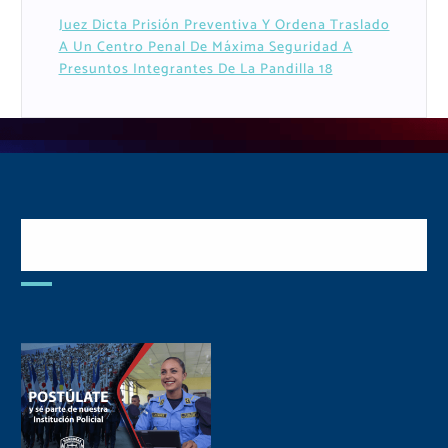
Juez Dicta Prisión Preventiva Y Ordena Traslado
A Un Centro Penal De Máxima Seguridad A
Presuntos Integrantes De La Pandilla 18
Postulate y Cuida Tu
Comunidad