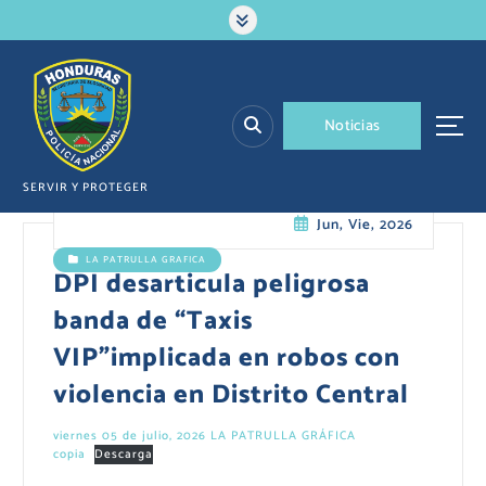
S
a
l
t
a
N
o
t
i
c
i
a
s
r
a
l
SERVIR Y PROTEGER
c
Jun, Vie, 2026
o
n
LA PATRULLA GRAFICA
t
DPI desarticula peligrosa
e
banda de “Taxis
n
i
VIP”implicada en robos con
d
violencia en Distrito Central
o
viernes 05 de julio, 2026 LA PATRULLA GRÁFICA
copia
Descarga