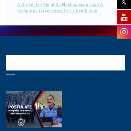
A Un Centro Penal De Máxima Seguridad A
Presuntos Integrantes De La Pandilla 18
Postulate y Cuida Tu
Comunidad