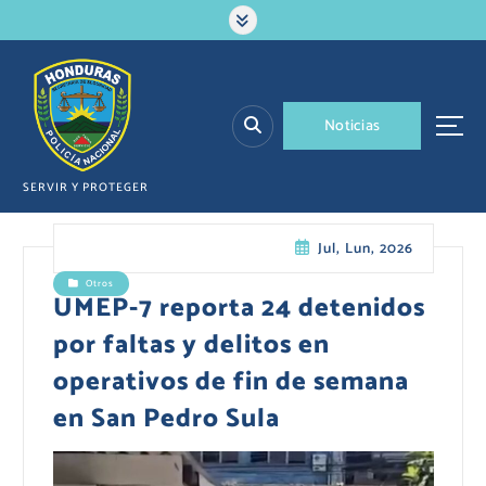
S
a
l
t
a
N
o
t
i
c
i
a
s
r
a
l
SERVIR Y PROTEGER
c
o
Jul, Lun, 2026
n
t
Otros
e
UMEP-7 reporta 24 detenidos
n
por faltas y delitos en
i
d
operativos de fin de semana
o
en San Pedro Sula