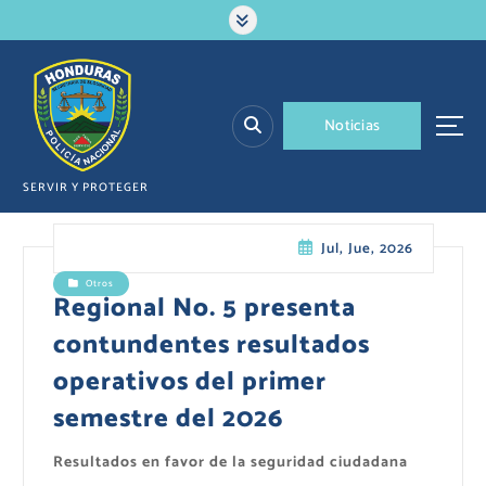
S
a
l
t
a
N
o
t
i
c
i
a
s
r
a
l
SERVIR Y PROTEGER
c
o
Jul, Jue, 2026
n
t
Otros
e
Regional No. 5 presenta
n
contundentes resultados
i
d
operativos del primer
o
semestre del 2026
Resultados en favor de la seguridad ciudadana