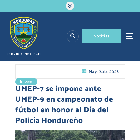
S
a
l
t
a
N
o
t
i
c
i
a
s
r
a
l
SERVIR Y PROTEGER
c
o
May, Sáb, 2026
n
t
Otros
e
UMEP-7 se impone ante
n
UMEP-9 en campeonato de
i
d
fútbol en honor al Día del
o
Policía Hondureño