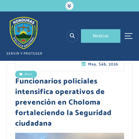
S
a
l
t
a
N
o
t
i
c
i
a
s
r
a
l
SERVIR Y PROTEGER
c
May, Sáb, 2026
o
n
Otros
t
Funcionarios policiales
e
intensifica operativos de
n
i
prevención en Choloma
d
fortaleciendo la Seguridad
o
ciudadana