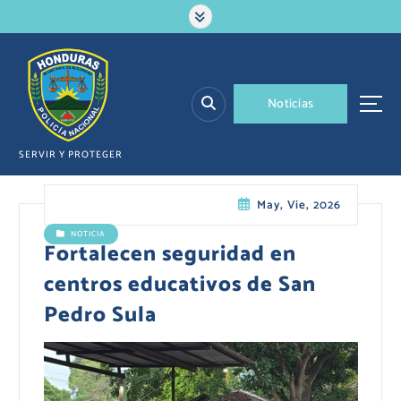
S
a
l
t
a
N
o
t
i
c
i
a
s
r
a
l
SERVIR Y PROTEGER
c
o
May, Vie, 2026
n
t
NOTICIA
e
Fortalecen seguridad en
n
centros educativos de San
i
d
Pedro Sula
o