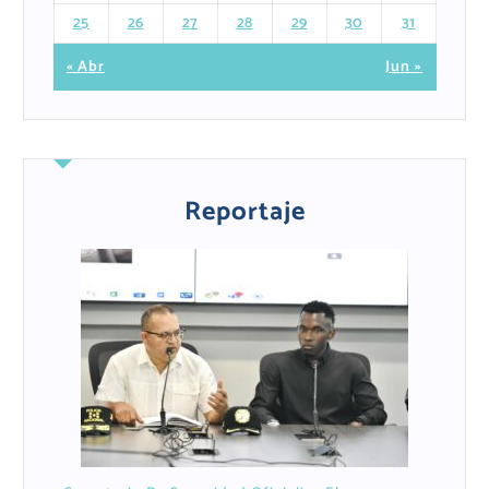
25
26
27
28
29
30
31
« Abr
Jun »
Reportaje