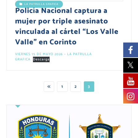
LA PATRULLA GRAFICA
Policía Nacional captura a
mujer por triple asesinato
vinculada al cártel “Los Valle
Valle” en Corinto
VIERNES 15 DE MAYO 2026 – LA PATRULLA
GRAFICA
Descarga
1
2
3