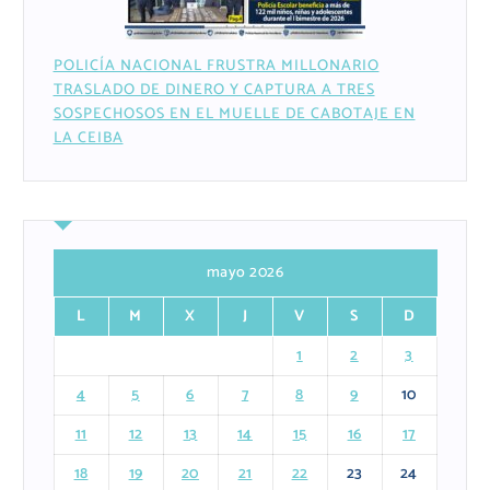
POLICÍA NACIONAL FRUSTRA MILLONARIO
TRASLADO DE DINERO Y CAPTURA A TRES
SOSPECHOSOS EN EL MUELLE DE CABOTAJE EN
LA CEIBA
mayo 2026
L
M
X
J
V
S
D
1
2
3
4
5
6
7
8
9
10
11
12
13
14
15
16
17
18
19
20
21
22
23
24