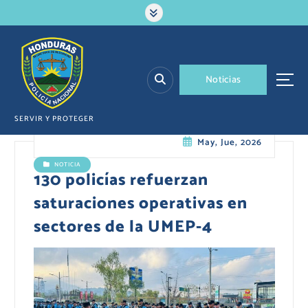
S
a
l
t
a
N
o
t
i
c
i
a
s
r
a
l
SERVIR Y PROTEGER
c
May, Jue, 2026
o
n
NOTICIA
t
130 policías refuerzan
e
saturaciones operativas en
n
i
sectores de la UMEP-4
d
o