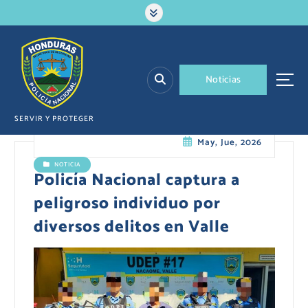
S
a
l
t
a
N
o
t
i
c
i
a
s
r
a
l
SERVIR Y PROTEGER
c
May, Jue, 2026
o
n
NOTICIA
t
Policía Nacional captura a
e
peligroso individuo por
n
i
diversos delitos en Valle
d
o