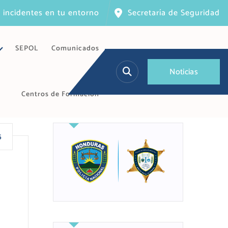
 incidentes en tu entorno
Secretaría de Seguridad
SEPOL
Comunicados
N
o
t
i
c
i
a
s
Centros de Formación
5