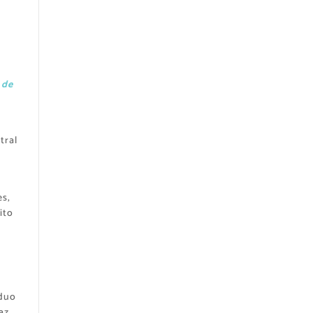
 de
tral
es,
ito
iduo
az,