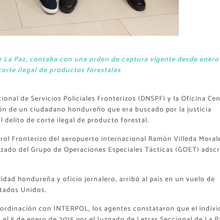
de La Paz, contaba con una orden de captura vigente desde enero
corte ilegal de productos forestales
cional de Servicios Policiales Fronterizos (DNSPF) y la Oficina Cen
n de un ciudadano hondureño que era buscado por la justicia
 delito de corte ilegal de producto forestal.
rol Fronterizo del aeropuerto internacional Ramón Villeda Moral
lizado del Grupo de Operaciones Especiales Tácticas (GOET) adscr
dad hondureña y oficio jornalero, arribó al país en un vuelo de
tados Unidos.
oordinación con INTERPOL, los agentes constataron que el indiv
el 5 de enero de 2015 por el Juzgado de Letras Seccional de La P