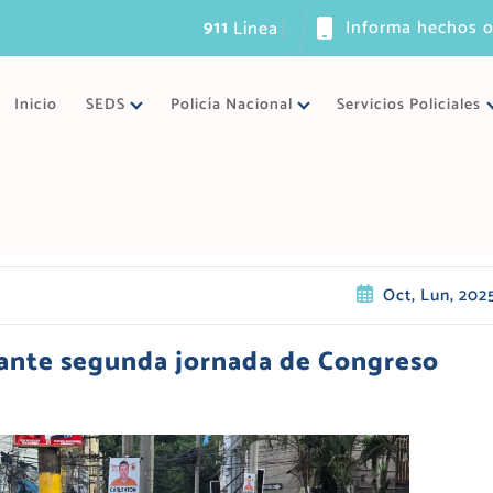
911
Informa hechos o
L
í
n
e
a
ú
n
i
c
a
d
e
e
m
Inicio
SEDS
Policía Nacional
Servicios Policiales
Oct, Lun, 202
rante segunda jornada de Congreso