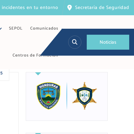
 incidentes en tu entorno
Secretaría de Seguridad
SEPOL
Comunicados
N
o
t
i
c
i
a
s
Centros de Formación
25