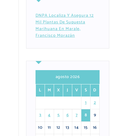
DNPA Localiza Y Asegura 12
Mil Plantas De Supuesta
Marihuana En Marale,
Francisco Morazán
agosto 2026
L
M
X
J
V
S
D
1
2
3
4
5
6
7
8
9
10
11
12
13
14
15
16