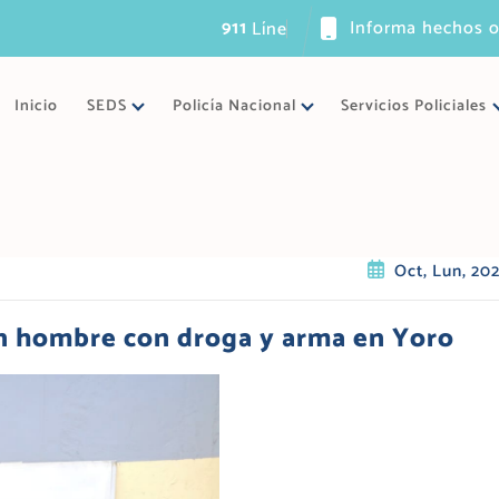
911
Informa hechos o
L
í
n
e
a
ú
n
i
c
a
Inicio
SEDS
Policía Nacional
Servicios Policiales
Oct, Lun, 20
un hombre con droga y arma en Yoro