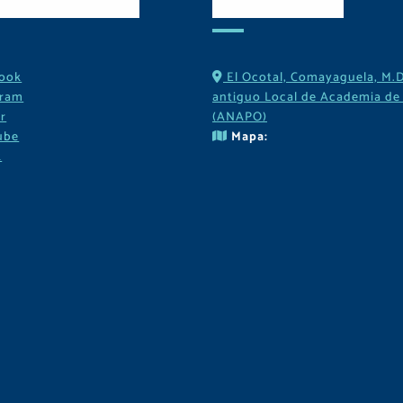
es Sociales
Contactos
ook
El Ocotal, Comayaguela, M.D
gram
antiguo Local de Academia de 
r
(ANAPO)
ube
Mapa:
k