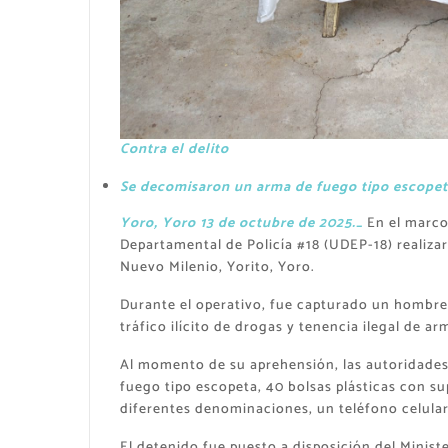
Contra el delito
Se decomisaron un arma de fuego tipo escopeta
Yoro, Yoro 13 de octubre de 2025._
En el marco 
Departamental de Policía #18 (UDEP-18) realiza
Nuevo Milenio, Yorito, Yoro.
Durante el operativo, fue capturado un hombre 
tráfico ilícito de drogas y tenencia ilegal de a
Al momento de su aprehensión, las autoridades 
fuego tipo escopeta, 40 bolsas plásticas con sup
diferentes denominaciones, un teléfono celul
El detenido fue puesto a disposición del Minist