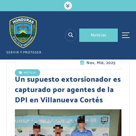
S
a
l
t
a
N
o
t
i
c
i
a
s
r
a
l
SERVIR Y PROTEGER
c
Nov, Mié, 2025
o
n
NOTICIA
t
Un supuesto extorsionador es
e
capturado por agentes de la
n
i
DPI en Villanueva Cortés
d
o