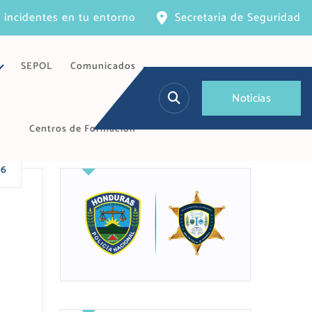
 incidentes en tu entorno
Secretaría de Seguridad
SEPOL
Comunicados
N
o
t
i
c
i
a
s
Centros de Formación
26