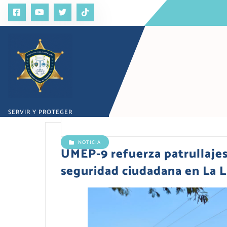
S
a
l
t
a
r
a
l
c
o
SERVIR Y PROTEGER
n
t
e
NOTICIA
n
UMEP-9 refuerza patrullajes
i
seguridad ciudadana en La 
d
o