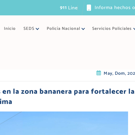
911
Informa hechos o
L
í
n
e
a
ú
n
i
c
a
Inicio
SEDS
Policía Nacional
Servicios Policiales
May, Dom, 20
 en la zona bananera para fortalecer la
Lima