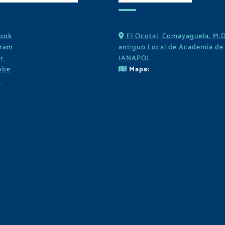
ook
El Ocotal, Comayaguela, M.D
gram
antiguo Local de Academia de 
r
(ANAPO)
ube
Mapa:
k