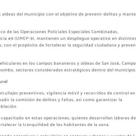
s aldeas del municipio con el objetivo de prevenir delitos y mant
co de las Operaciones Policiales Especiales Combinadas,
icía #9 (UMEP-9), mantienen un despliegue operativo en distinto
, con el propósito de fortalecer la seguridad ciudadana y preven
vehiculares en los campos bananeros y aldeas de San José, Campo
ibombo, sectores considerados estratégicos dentro del municipio
ural
trullajes preventivos, vigilancia móvil y recorridos de control en
dir la comisión de delitos y faltas, así como garantizar la
oblación.
al capacitado en estas operaciones, quienes desarrollan labores de
alecer la tranquilidad de los habitantes de la zona.