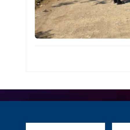
Postulate y Cuida
Red