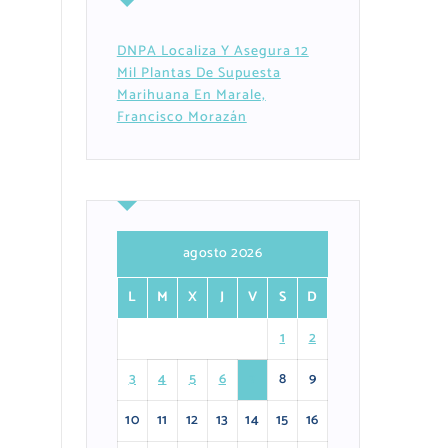
DNPA Localiza Y Asegura 12
Mil Plantas De Supuesta
Marihuana En Marale,
Francisco Morazán
agosto 2026
L
M
X
J
V
S
D
1
2
3
4
5
6
7
8
9
10
11
12
13
14
15
16