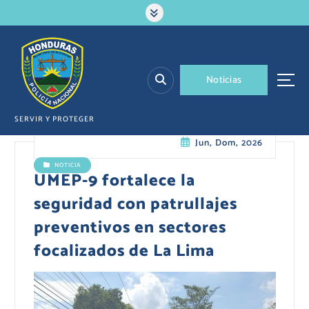
S
a
l
t
a
N
o
t
i
c
i
a
s
r
a
l
SERVIR Y PROTEGER
c
Jun, Dom, 2026
o
n
NOTICIA
t
UMEP-9 fortalece la
e
seguridad con patrullajes
n
i
preventivos en sectores
d
focalizados de La Lima
o