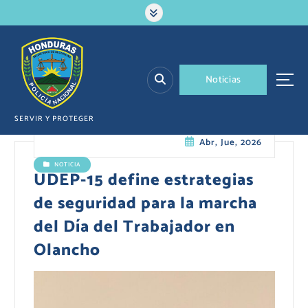
S
a
l
t
a
N
o
t
i
c
i
a
s
r
a
l
SERVIR Y PROTEGER
c
Abr, Jue, 2026
o
n
NOTICIA
t
UDEP-15 define estrategias
e
de seguridad para la marcha
n
i
del Día del Trabajador en
d
Olancho
o