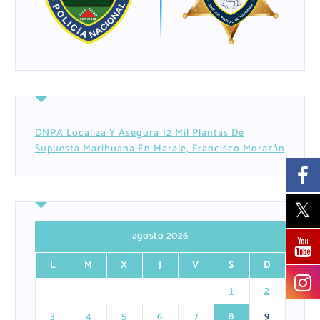
DNPA Localiza Y Asegura 12 Mil Plantas De
Supuesta Marihuana En Marale, Francisco Morazán
agosto 2026
L
M
X
J
V
S
D
1
2
3
4
5
6
7
8
9