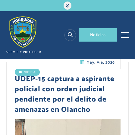
S
a
l
t
a
N
o
t
i
c
i
a
s
r
a
l
SERVIR Y PROTEGER
c
May, Vie, 2026
o
n
NOTICIA
t
UDEP-15 captura a aspirante
e
policial con orden judicial
n
i
pendiente por el delito de
d
amenazas en Olancho
o