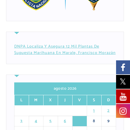
DNPA Localiza Y Asegura 12 Mil Plantas De
Supuesta Marihuana En Marale, Francisco Morazán
agosto 2026
L
M
X
J
V
S
D
1
2
3
4
5
6
7
8
9