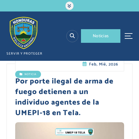
S
a
l
t
a
N
o
t
i
c
i
a
s
r
a
l
SERVIR Y PROTEGER
c
Feb, Mié, 2026
o
n
NOTICIA
t
Por porte ilegal de arma de
e
fuego detienen a un
n
i
individuo agentes de la
d
UMEPI-18 en Tela.
o