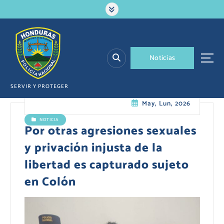
S
a
l
t
a
N
o
t
i
c
i
a
s
r
a
l
SERVIR Y PROTEGER
c
May, Lun, 2026
o
n
NOTICIA
t
Por otras agresiones sexuales
e
y privación injusta de la
n
i
libertad es capturado sujeto
d
en Colón
o