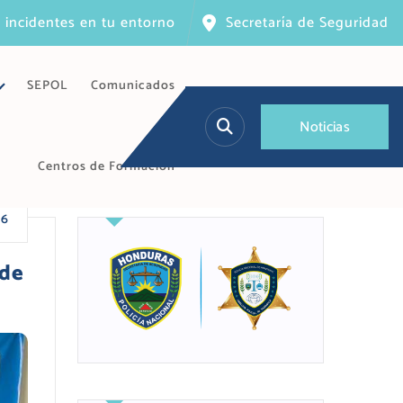
 incidentes en tu entorno
Secretaría de Seguridad
SEPOL
Comunicados
N
o
t
i
c
i
a
s
Centros de Formación
26
 de