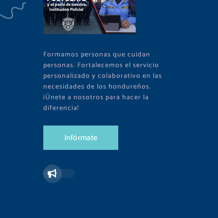
Formamos personas que cuidan
personas. Fortalecemos el servicio
personalizado y colaborativo en las
necesidades de los hondureños.
¡Únete a nosotros para hacer la
diferencia!
I
n
f
ó
r
m
a
t
e