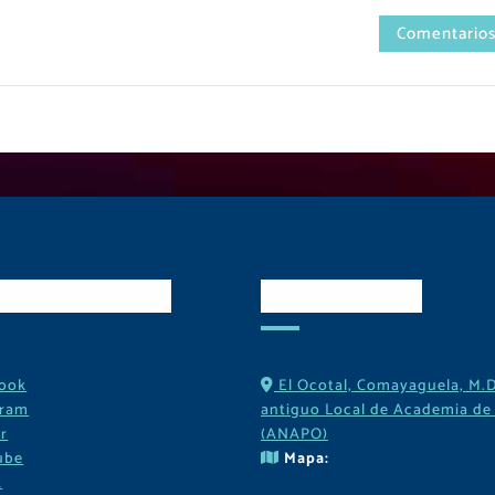
Comentarios
es Sociales
Contactos
ook
El Ocotal, Comayaguela, M.D
gram
antiguo Local de Academia de 
r
(ANAPO)
ube
Mapa:
k