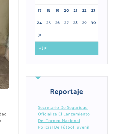
17
18
19
20
21
22
23
24
25
26
27
28
29
30
31
« Jul
Reportaje
Secretario De Seguridad
idad
Oficializa El Lanzamiento
n
Del Torneo Nacional
Policial De Fútbol Juvenil