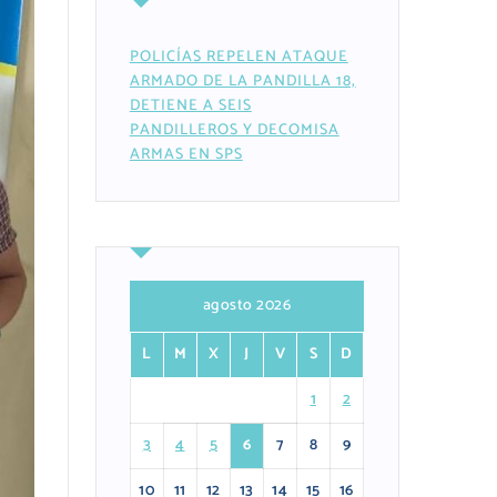
POLICÍAS REPELEN ATAQUE
ARMADO DE LA PANDILLA 18,
DETIENE A SEIS
PANDILLEROS Y DECOMISA
ARMAS EN SPS
agosto 2026
L
M
X
J
V
S
D
1
2
3
4
5
6
7
8
9
10
11
12
13
14
15
16