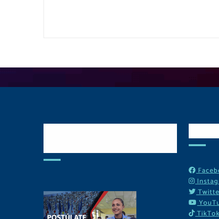
Postulate y Cuida
Red
Tu Comunidad
Faceb
Insta
Twitte
YouT
TikTo