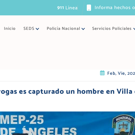
911
Informa hechos o
L
í
n
e
a
ú
n
i
c
a
d
e
e
Inicio
SEDS
Policía Nacional
Servicios Policiales
Feb, Vie, 20
drogas es capturado un hombre en Villa