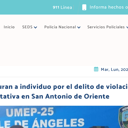
911
Informa hechos o
L
í
n
e
a
ú
n
i
c
a
d
e
Inicio
SEDS
Policía Nacional
Servicios Policiales
Mar, Lun, 20
ran a individuo por el delito de violac
tativa en San Antonio de Oriente