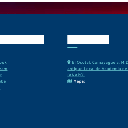
es Sociales
Contactos
ook
El Ocotal, Comayaguela, M.D
gram
antiguo Local de Academia de 
r
(ANAPO)
ube
Mapa:
k