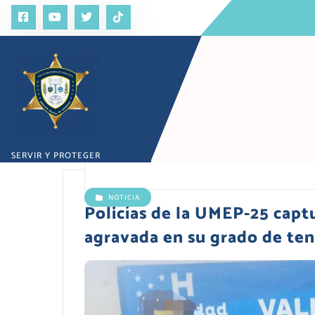
S
a
l
t
a
r
a
l
c
o
SERVIR Y PROTEGER
n
t
e
NOTICIA
n
Policías de la UMEP-25 captu
i
agravada en su grado de ten
d
o