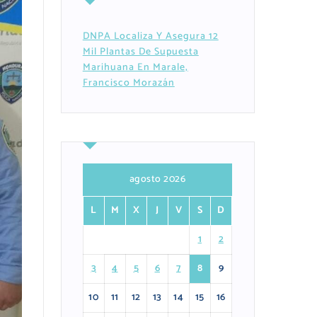
DNPA Localiza Y Asegura 12
Mil Plantas De Supuesta
Marihuana En Marale,
Francisco Morazán
agosto 2026
L
M
X
J
V
S
D
1
2
3
4
5
6
7
8
9
10
11
12
13
14
15
16