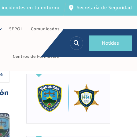
 incidentes en tu entorno
Secretaría de Seguridad
SEPOL
Comunicados
N
o
t
i
c
i
a
s
Centros de Formación
26
ión