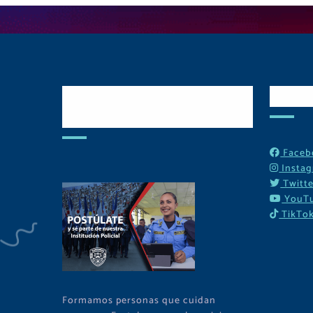
Postulate y Cuida
Red
Tu Comunidad
Faceb
Insta
Twitte
YouT
TikTo
Formamos personas que cuidan