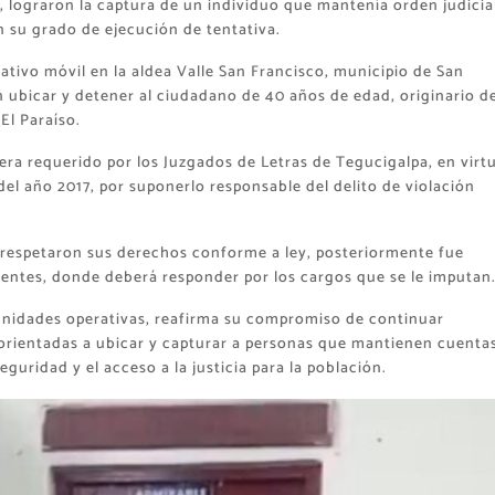
 lograron la captura de un individuo que mantenía orden judicia
n su grado de ejecución de tentativa.
rativo móvil en la aldea Valle San Francisco, municipio de San
 ubicar y detener al ciudadano de 40 años de edad, originario d
El Paraíso.
 era requerido por los Juzgados de Letras de Tegucigalpa, en virt
del año 2017, por suponerlo responsable del delito de violación
y respetaron sus derechos conforme a ley, posteriormente fue
tentes, donde deberá responder por los cargos que se le imputan
s unidades operativas, reafirma su compromiso de continuar
 orientadas a ubicar y capturar a personas que mantienen cuenta
seguridad y el acceso a la justicia para la población.