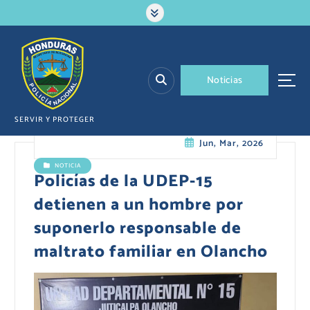
S
a
l
t
a
N
o
t
i
c
i
a
s
r
a
l
SERVIR Y PROTEGER
c
Jun, Mar, 2026
o
n
NOTICIA
t
Policías de la UDEP-15
e
detienen a un hombre por
n
i
suponerlo responsable de
d
maltrato familiar en Olancho
o