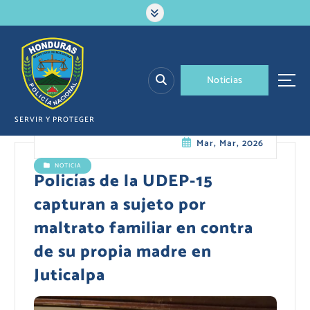
S
a
l
t
a
N
o
t
i
c
i
a
s
r
a
l
SERVIR Y PROTEGER
c
Mar, Mar, 2026
o
n
NOTICIA
t
Policías de la UDEP-15
e
capturan a sujeto por
n
i
maltrato familiar en contra
d
de su propia madre en
o
Juticalpa