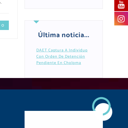
.
 0
Última noticia...
DAET Captura A Individuo
Con Orden De Detención
Pendiente En Choloma
Descarga Nuestra
APP