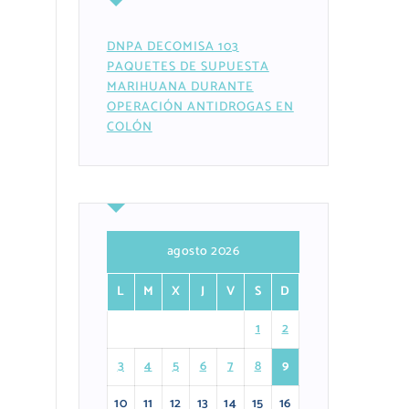
DNPA DECOMISA 103
PAQUETES DE SUPUESTA
MARIHUANA DURANTE
OPERACIÓN ANTIDROGAS EN
COLÓN
agosto 2026
L
M
X
J
V
S
D
1
2
3
4
5
6
7
8
9
10
11
12
13
14
15
16