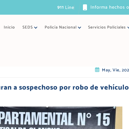
911
Informa hechos o
L
í
n
e
a
ú
n
i
Inicio
SEDS
Policía Nacional
Servicios Policiales
May, Vie, 20
uran a sospechoso por robo de vehículo