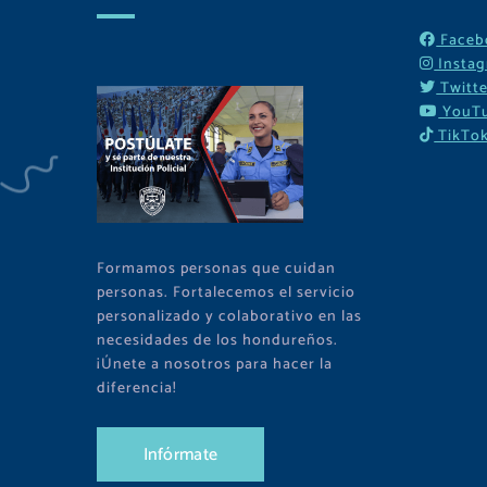
Faceb
Insta
Twitte
YouT
TikTo
Formamos personas que cuidan
personas. Fortalecemos el servicio
personalizado y colaborativo en las
necesidades de los hondureños.
¡Únete a nosotros para hacer la
diferencia!
I
n
f
ó
r
m
a
t
e