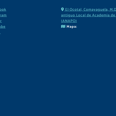
ook
El Ocotal, Comayaguela, M.D
gram
antiguo Local de Academia de 
r
(ANAPO)
ube
Mapa:
k