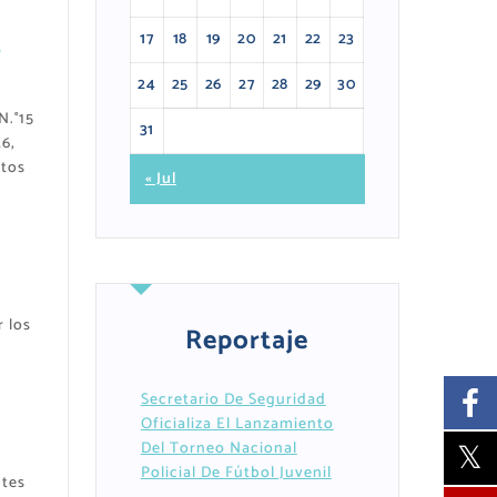
17
18
19
20
21
22
23
n
24
25
26
27
28
29
30
N.°15
31
6,
itos
« Jul
 los
Reportaje
n
Secretario De Seguridad
Oficializa El Lanzamiento
Del Torneo Nacional
Policial De Fútbol Juvenil
ntes