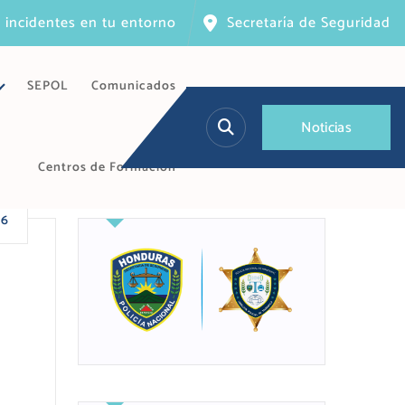
 incidentes en tu entorno
Secretaría de Seguridad
SEPOL
Comunicados
N
o
t
i
c
i
a
s
Centros de Formación
26