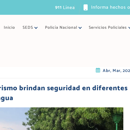
911
Informa hechos o
L
í
n
e
a
ú
n
i
c
a
d
e
Inicio
SEDS
Policía Nacional
Servicios Policiales
Abr, Mar, 20
urismo brindan seguridad en diferentes
agua