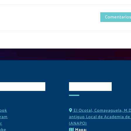
Comentarios
es Sociales
Contactos
ook
El Ocotal, Comayaguela, M.D
gram
antiguo Local de Academia de 
r
(ANAPO)
ube
Mapa: