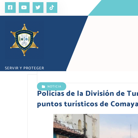
S
a
l
t
a
r
a
l
c
o
SERVIR Y PROTEGER
n
t
e
NOTICIA
n
Policías de la División de T
i
puntos turísticos de Comay
d
o