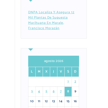
DNPA Localiza Y Asegura 12
Mil Plantas De Supuesta
Marihuana En Marale,
Francisco Morazán
agosto 2026
L
M
X
J
V
S
D
1
2
3
4
5
6
7
8
9
10
11
12
13
14
15
16