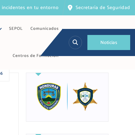
 incidentes en tu entorno
Secretaría de Seguridad
SEPOL
Comunicados
N
o
t
i
c
i
a
s
Centros de Formación
26