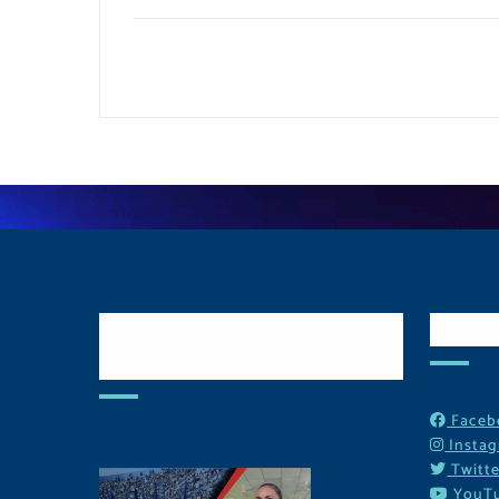
Postulate y Cuida
Red
Tu Comunidad
Faceb
Insta
Twitte
YouT