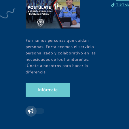
TikTo
Formamos personas que cuidan
personas. Fortalecemos el servicio
personalizado y colaborativo en las
necesidades de los hondureños.
¡Únete a nosotros para hacer la
diferencia!
I
n
f
ó
r
m
a
t
e