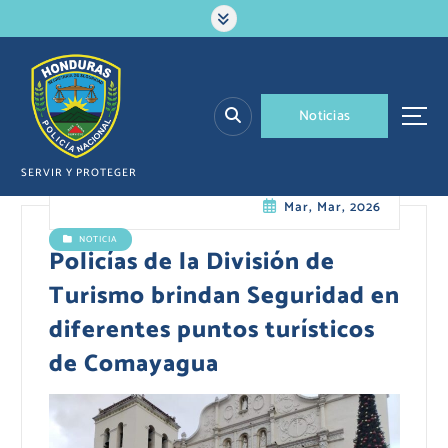
S
a
l
t
a
N
o
t
i
c
i
a
s
r
a
l
SERVIR Y PROTEGER
c
Mar, Mar, 2026
o
n
NOTICIA
t
Policías de la División de
e
Turismo brindan Seguridad en
n
i
diferentes puntos turísticos
d
de Comayagua
o