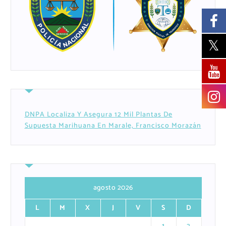
DNPA Localiza Y Asegura 12 Mil Plantas De
Supuesta Marihuana En Marale, Francisco Morazán
agosto 2026
L
M
X
J
V
S
D