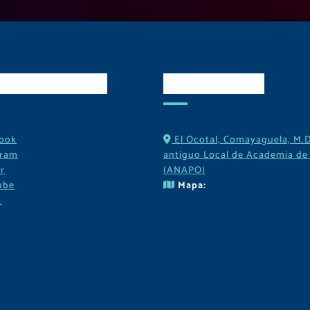
es Sociales
Contactos
ook
El Ocotal, Comayaguela, M.D
gram
antiguo Local de Academia de 
r
(ANAPO)
ube
Mapa:
k