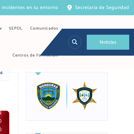
 incidentes en tu entorno
Secretaría de Seguridad
SEPOL
Comunicados
N
o
t
i
c
i
a
s
Centros de Formación
26