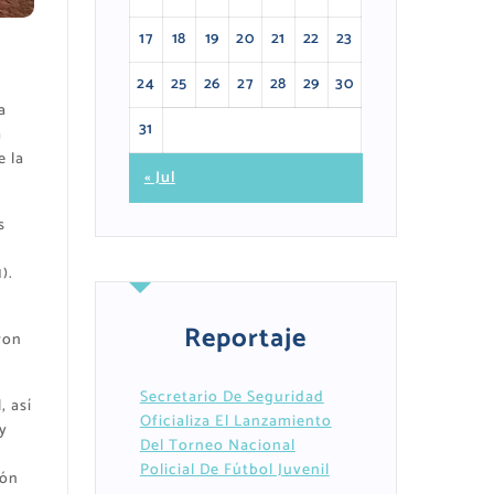
17
18
19
20
21
22
23
24
25
26
27
28
29
30
a
31
a
e la
« Jul
s
).
Reportaje
ron
Secretario De Seguridad
, así
Oficializa El Lanzamiento
y
Del Torneo Nacional
Policial De Fútbol Juvenil
ión