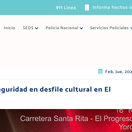
911
Informa hechos o
L
í
n
e
a
ú
n
i
c
a
Inicio
SEDS
Policía Nacional
Servicios Policiales
Feb, Jue, 20
eguridad en desfile cultural en El