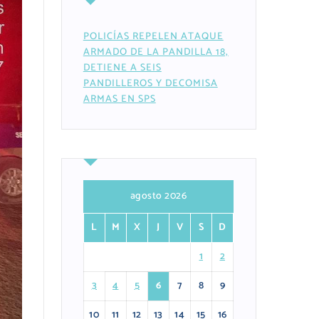
POLICÍAS REPELEN ATAQUE
ARMADO DE LA PANDILLA 18,
DETIENE A SEIS
PANDILLEROS Y DECOMISA
ARMAS EN SPS
agosto 2026
L
M
X
J
V
S
D
1
2
3
4
5
6
7
8
9
10
11
12
13
14
15
16