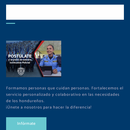
Postulate y Cuida Tu
Comunidad
Formamos personas que cuidan personas. Fortalecemos el
servicio personalizado y colaborativo en las necesidades
de los hondureños.
¡Únete a nosotros para hacer la diferencia!
I
n
f
ó
r
m
a
t
e