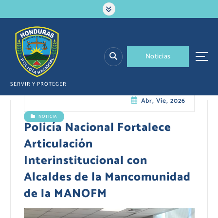
S
a
l
t
a
N
o
t
i
c
i
a
s
r
a
l
SERVIR Y PROTEGER
c
Abr, Vie, 2026
o
n
NOTICIA
t
Policía Nacional Fortalece
e
Articulación
n
i
Interinstitucional con
d
Alcaldes de la Mancomunidad
o
de la MANOFM