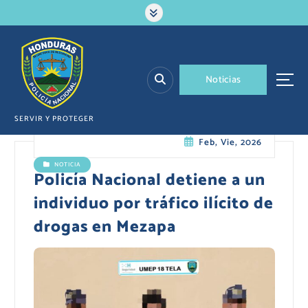
S
a
l
t
a
N
o
t
i
c
i
a
s
r
a
l
SERVIR Y PROTEGER
c
Feb, Vie, 2026
o
n
NOTICIA
t
Policía Nacional detiene a un
e
individuo por tráfico ilícito de
n
i
drogas en Mezapa
d
o