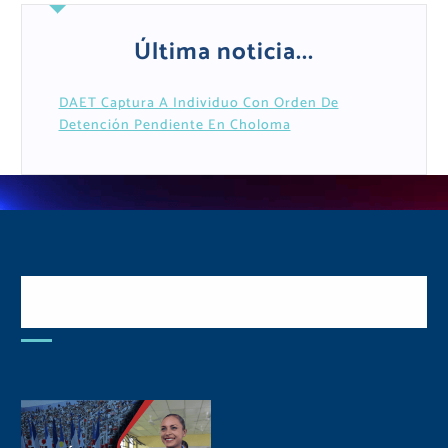
Última noticia...
DAET Captura A Individuo Con Orden De
Detención Pendiente En Choloma
Postulate y Cuida Tu
Comunidad