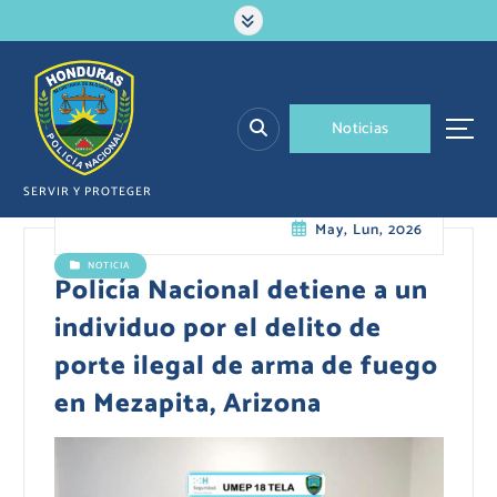
S
a
l
t
a
N
o
t
i
c
i
a
s
r
a
l
SERVIR Y PROTEGER
c
May, Lun, 2026
o
n
NOTICIA
t
Policía Nacional detiene a un
e
individuo por el delito de
n
i
porte ilegal de arma de fuego
d
en Mezapita, Arizona
o