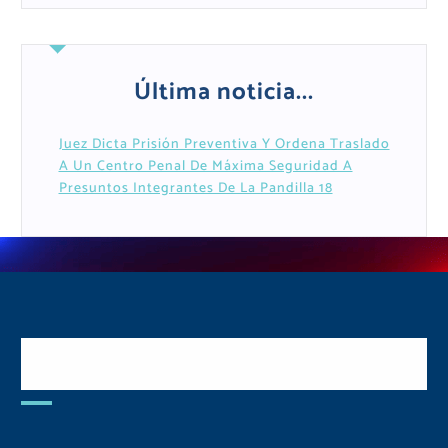
Última noticia...
Juez Dicta Prisión Preventiva Y Ordena Traslado
A Un Centro Penal De Máxima Seguridad A
Presuntos Integrantes De La Pandilla 18
Postulate y Cuida Tu
Comunidad