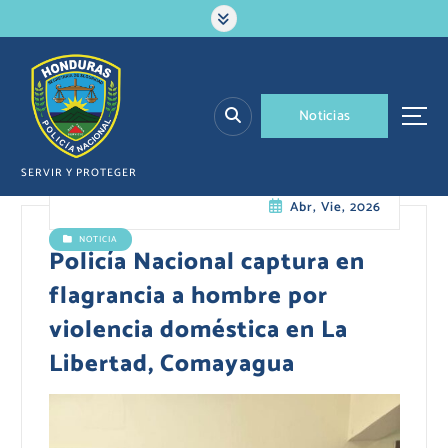
S
a
l
t
a
N
o
t
i
c
i
a
s
r
a
l
SERVIR Y PROTEGER
c
Abr, Vie, 2026
o
n
NOTICIA
t
Policía Nacional captura en
e
flagrancia a hombre por
n
i
violencia doméstica en La
d
Libertad, Comayagua
o