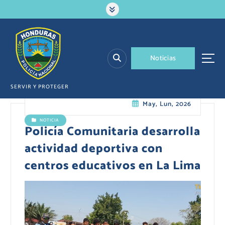
S
a
l
t
a
N
o
t
i
c
i
a
s
r
a
l
SERVIR Y PROTEGER
c
May, Lun, 2026
o
n
NOTICIA
t
Policía Comunitaria desarrolla
e
actividad deportiva con
n
i
centros educativos en La Lima
d
o