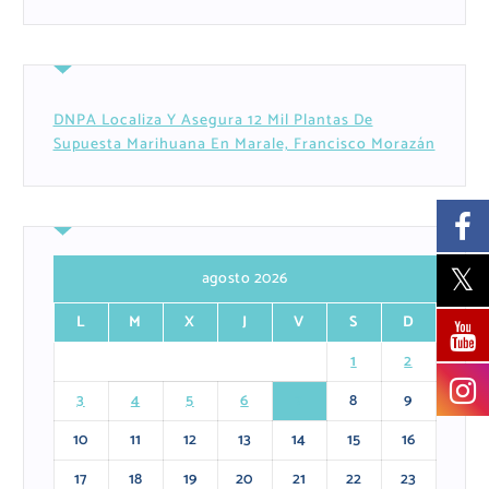
DNPA Localiza Y Asegura 12 Mil Plantas De
Supuesta Marihuana En Marale, Francisco Morazán
agosto 2026
L
M
X
J
V
S
D
1
2
3
4
5
6
7
8
9
10
11
12
13
14
15
16
17
18
19
20
21
22
23