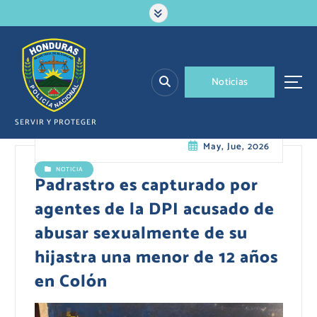
S
a
l
t
a
N
o
t
i
c
i
a
s
r
a
l
SERVIR Y PROTEGER
c
May, Jue, 2026
o
n
NOTICIA
t
Padrastro es capturado por
e
agentes de la DPI acusado de
n
i
abusar sexualmente de su
d
hijastra una menor de 12 años
o
en Colón