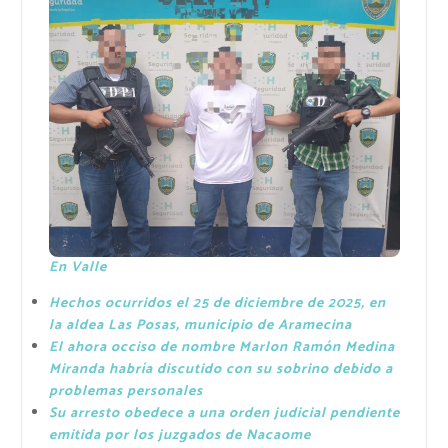
En Valle
Hechos ocurridos el 25 de diciembre de 2025, en
la aldea Las Posas, municipio de Aramecina
El ahora occiso de nombre Marlon Ramón Medina
Miranda habría discutido con su sobrino debido a
problemas personales
Su arresto obedece a una orden judicial pendiente
emitida por los juzgados de Nacaome