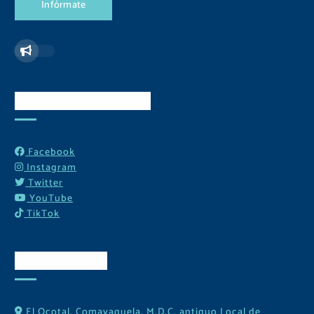
I
n
f
ó
r
m
a
t
e
Redes Sociales
Facebook
Instagram
Twitter
YouTube
TikTok
Contactos
El Ocotal, Comayaguela, M.D.C. antiguo Local de