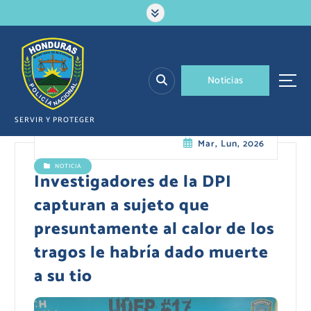
S
a
l
t
a
N
o
t
i
c
i
a
s
r
a
l
SERVIR Y PROTEGER
c
Mar, Lun, 2026
o
n
NOTICIA
t
Investigadores de la DPI
e
capturan a sujeto que
n
i
presuntamente al calor de los
d
tragos le habría dado muerte
o
a su tio