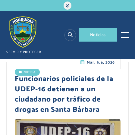
S
a
l
t
a
N
o
t
i
c
i
a
s
r
a
l
SERVIR Y PROTEGER
c
Mar, Jue, 2026
o
n
NOTICIA
t
Funcionarios policiales de la
e
UDEP-16 detienen a un
n
i
ciudadano por tráfico de
d
drogas en Santa Bárbara
o