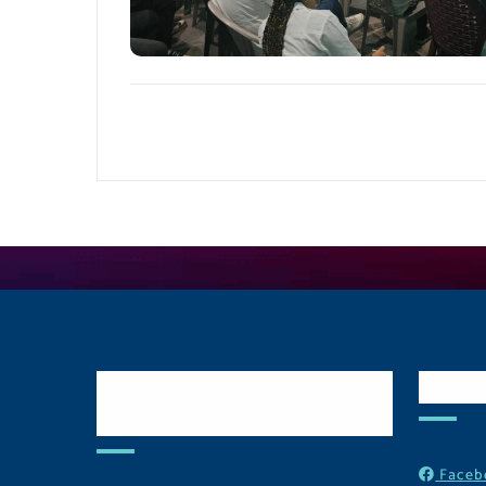
Postulate y Cuida
Red
Tu Comunidad
Faceb