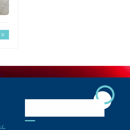
 0
Descarga Nuestra
APP
.C.