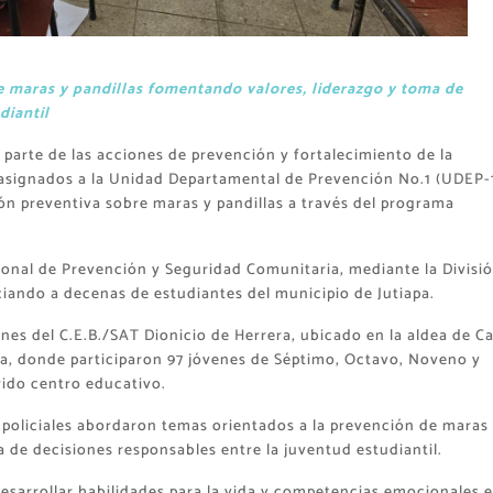
 maras y pandillas fomentando valores, liderazgo y toma de
diantil
 parte de las acciones de prevención y fortalecimiento de la
 asignados a la Unidad Departamental de Prevención No.1 (UDEP-
ión preventiva sobre maras y pandillas a través del programa
cional de Prevención y Seguridad Comunitaria, mediante la Divisi
iciando a decenas de estudiantes del municipio de Jutiapa.
ones del C.E.B./SAT Dionicio de Herrera, ubicado en la aldea de C
da, donde participaron 97 jóvenes de Séptimo, Octavo, Noveno y
rido centro educativo.
s policiales abordaron temas orientados a la prevención de maras
 de decisiones responsables entre la juventud estudiantil.
esarrollar habilidades para la vida y competencias emocionales 