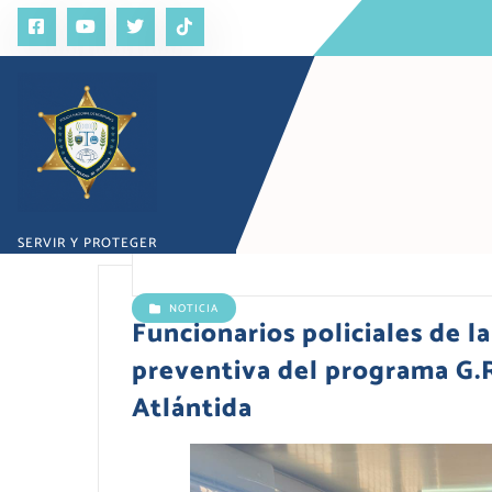
S
a
l
t
a
r
a
l
c
o
SERVIR Y PROTEGER
n
t
e
NOTICIA
n
Funcionarios policiales de l
i
preventiva del programa G.R
d
o
Atlántida