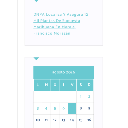
DNPA Localiza Y Asegura 12
Mil Plantas De Supuesta
Marihuana En Marale,
Francisco Morazán
agosto 2026
L
M
X
J
V
S
D
1
2
3
4
5
6
7
8
9
10
11
12
13
14
15
16