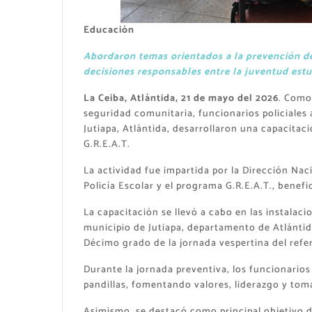
Educación
Abordaron temas orientados a la prevención de
decisiones responsables entre la juventud estu
La Ceiba, Atlántida, 21 de mayo del 2026
. Como
seguridad comunitaria, funcionarios policiales
Jutiapa, Atlántida, desarrollaron una capacitac
G.R.E.A.T.
La actividad fue impartida por la Dirección Na
Policía Escolar y el programa G.R.E.A.T., benef
La capacitación se llevó a cabo en las instalaci
municipio de Jutiapa, departamento de Atlánti
Décimo grado de la jornada vespertina del refe
Durante la jornada preventiva, los funcionario
pandillas, fomentando valores, liderazgo y toma
Asimismo, se destacó como principal objetivo d