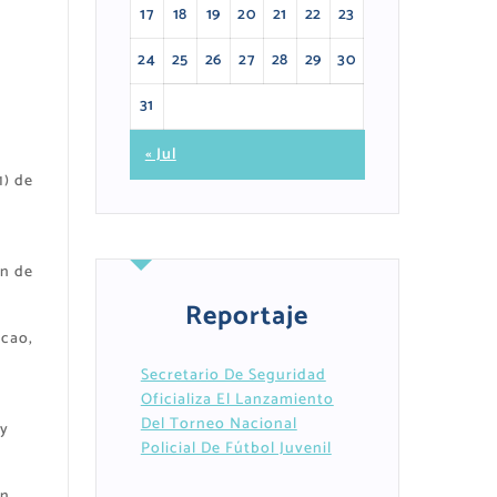
17
18
19
20
21
22
23
24
25
26
27
28
29
30
31
« Jul
1) de
ón de
Reportaje
acao,
Secretario De Seguridad
Oficializa El Lanzamiento
Del Torneo Nacional
 y
Policial De Fútbol Juvenil
en