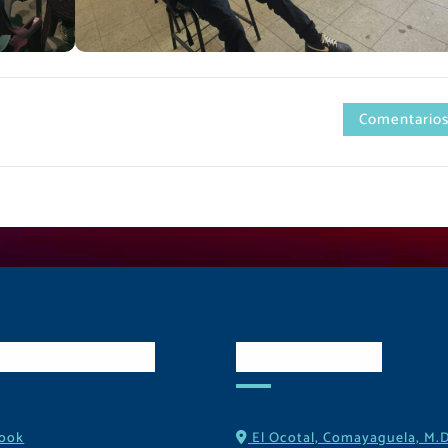
Comentarios
es Sociales
Contactos
ook
El Ocotal, Comayaguela, M.D