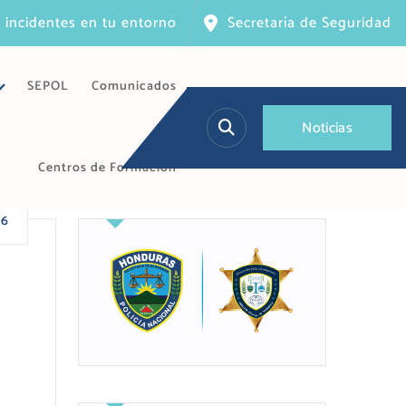
 incidentes en tu entorno
Secretaría de Seguridad
SEPOL
Comunicados
N
o
t
i
c
i
a
s
Centros de Formación
26
,