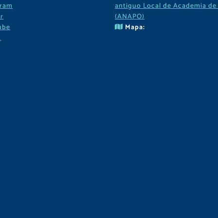
gram
antiguo Local de Academia de 
r
(ANAPO)
ube
Mapa:
k