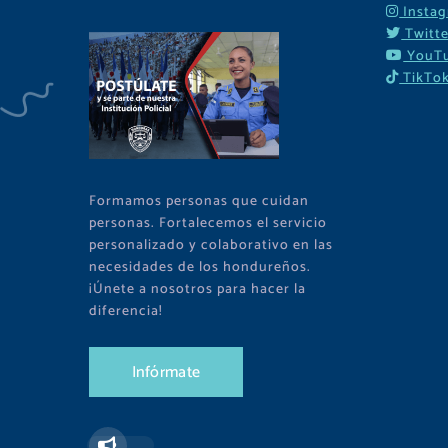
Insta
Twitte
YouT
TikTo
Formamos personas que cuidan
personas. Fortalecemos el servicio
personalizado y colaborativo en las
necesidades de los hondureños.
¡Únete a nosotros para hacer la
diferencia!
I
n
f
ó
r
m
a
t
e