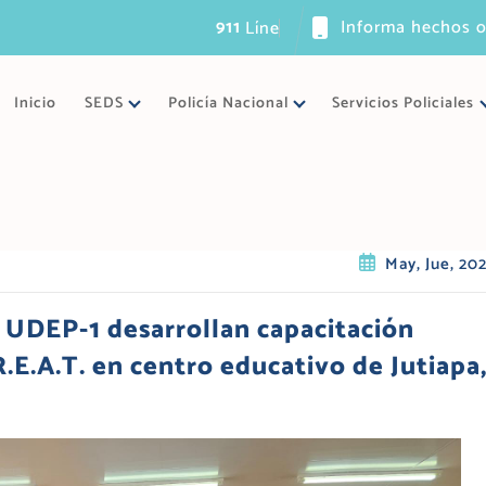
911
Informa hechos o
L
í
n
e
a
ú
n
i
c
a
Inicio
SEDS
Policía Nacional
Servicios Policiales
May, Jue, 20
a UDEP-1 desarrollan capacitación
.E.A.T. en centro educativo de Jutiapa