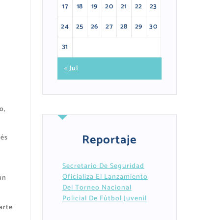
17
18
19
20
21
22
23
24
25
26
27
28
29
30
31
« Jul
o,
Reportaje
vés
Secretario De Seguridad
Oficializa El Lanzamiento
un
Del Torneo Nacional
Policial De Fútbol Juvenil
arte