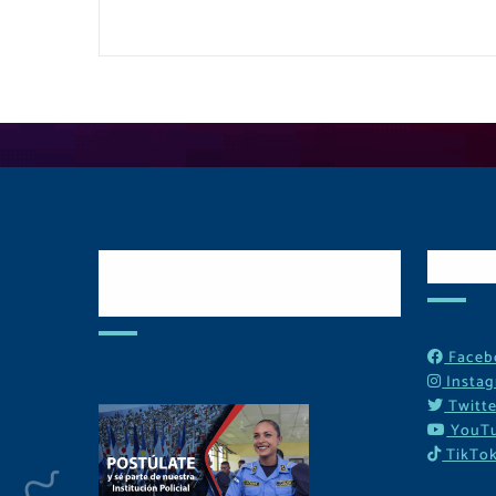
Postulate y Cuida
Red
Tu Comunidad
Faceb
Insta
Twitte
YouT
TikTo