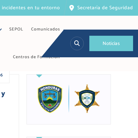
 incidentes en tu entorno
Secretaría de Seguridad
SEPOL
Comunicados
N
o
t
i
c
i
a
s
Centros de Formación
26
 y