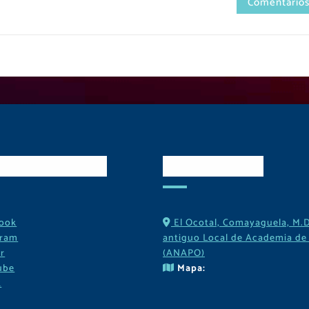
Comentarios
es Sociales
Contactos
ook
El Ocotal, Comayaguela, M.D
gram
antiguo Local de Academia de 
r
(ANAPO)
ube
Mapa:
k