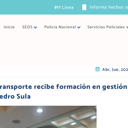
911
Informa hechos o
L
í
n
e
a
ú
n
i
c
a
d
e
Inicio
SEDS
Policía Nacional
Servicios Policiales
Abr, Jue, 20
Transporte recibe formación en gestión
Pedro Sula