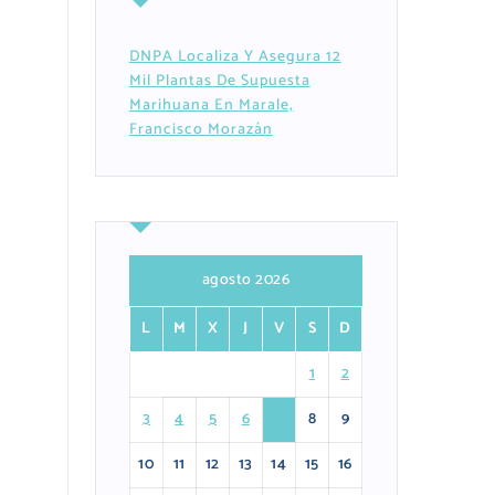
DNPA Localiza Y Asegura 12
Mil Plantas De Supuesta
Marihuana En Marale,
Francisco Morazán
agosto 2026
L
M
X
J
V
S
D
1
2
3
4
5
6
7
8
9
10
11
12
13
14
15
16