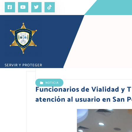
S
a
l
t
a
r
a
l
c
o
SERVIR Y PROTEGER
n
t
e
NOTICIA
n
Funcionarios de Vialidad y 
i
atención al usuario en San 
d
o