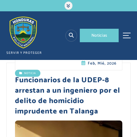
S
a
l
t
a
N
o
t
i
c
i
a
s
r
a
l
SERVIR Y PROTEGER
c
Feb, Mié, 2026
o
n
NOTICIA
t
Funcionarios de la UDEP-8
e
arrestan a un ingeniero por el
n
i
delito de homicidio
d
imprudente en Talanga
o