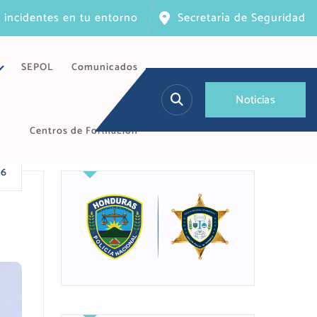
 incidentes en tu entorno
Secretaría de Seguridad
SEPOL
Comunicados
N
o
t
i
c
i
a
s
Centros de Formación
26