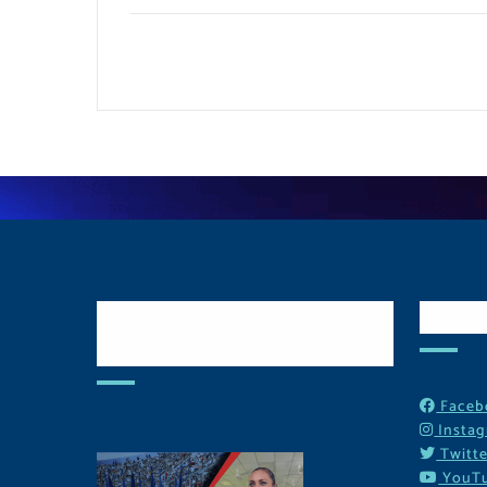
Postulate y Cuida
Red
Tu Comunidad
Faceb
Insta
Twitte
YouT