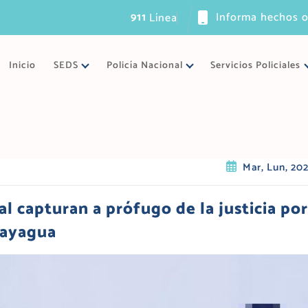
911
Informa hechos o
L
í
n
e
a
ú
n
i
c
a
d
Inicio
SEDS
Policía Nacional
Servicios Policiales
Mar, Lun, 20
al capturan a prófugo de la justicia por
mayagua