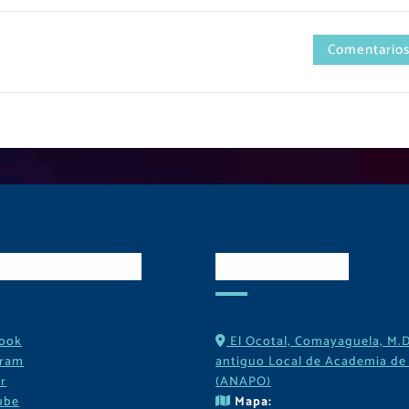
Comentarios
es Sociales
Contactos
ook
El Ocotal, Comayaguela, M.D
gram
antiguo Local de Academia de 
r
(ANAPO)
ube
Mapa: