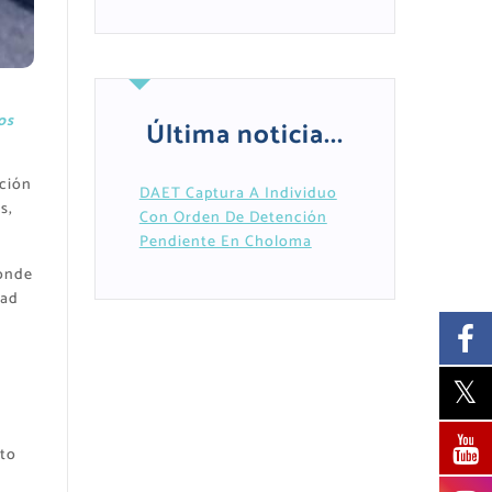
os
Última noticia...
ción
DAET Captura A Individuo
s,
Con Orden De Detención
Pendiente En Choloma
donde
dad
nto