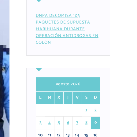
DNPA DECOMISA 103
PAQUETES DE SUPUESTA
MARIHUANA DURANTE
OPERACIÓN ANTIDROGAS EN
COLÓN
agosto 2026
L
M
X
J
V
S
D
1
2
3
4
5
6
7
8
9
10
11
12
13
14
15
16