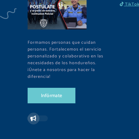
TikTo
Formamos personas que cuidan
personas. Fortalecemos el servicio
personalizado y colaborativo en las
necesidades de los hondureños.
¡Únete a nosotros para hacer la
diferencia!
I
n
f
ó
r
m
a
t
e