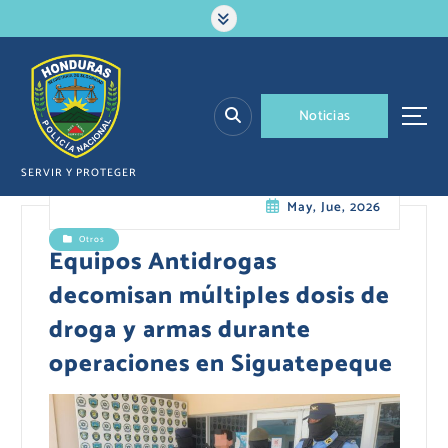
S
a
l
t
a
N
o
t
i
c
i
a
s
r
a
l
SERVIR Y PROTEGER
c
May, Jue, 2026
o
n
Otros
t
Equipos Antidrogas
e
decomisan múltiples dosis de
n
i
droga y armas durante
d
operaciones en Siguatepeque
o