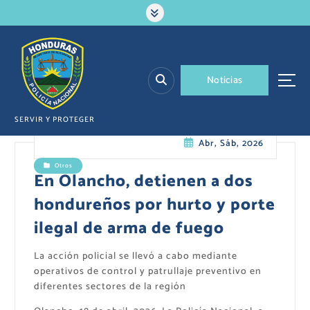
S
a
l
t
a
N
o
t
i
c
i
a
s
r
a
l
SERVIR Y PROTEGER
c
Abr, Sáb, 2026
o
n
Otros
t
En Olancho, detienen a dos
e
hondureños por hurto y porte
n
i
ilegal de arma de fuego
d
o
La acción policial se llevó a cabo mediante
operativos de control y patrullaje preventivo en
diferentes sectores de la región