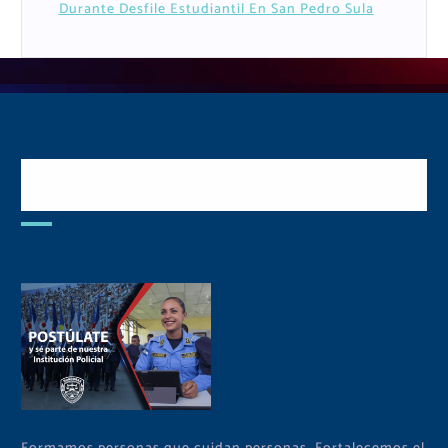
Durante Desfile Estudiantil En San Pedro Sula
Postulate y Cuida Tu
Comunidad