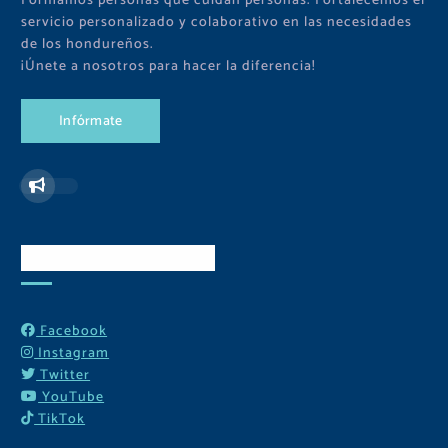
Formamos personas que cuidan personas. Fortalecemos el
servicio personalizado y colaborativo en las necesidades
de los hondureños.
¡Únete a nosotros para hacer la diferencia!
I
n
f
ó
r
m
a
t
e
Redes Sociales
Facebook
Instagram
Twitter
YouTube
TikTok