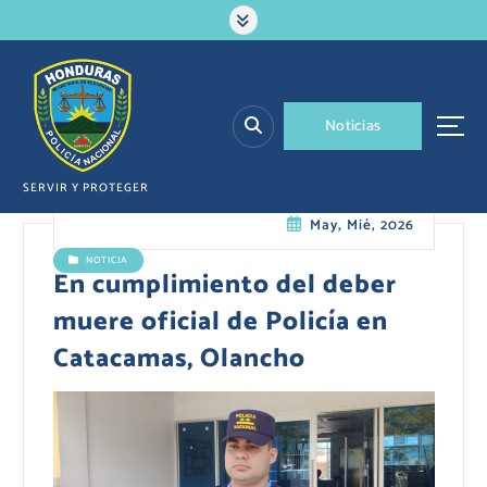
S
a
l
t
a
N
o
t
i
c
i
a
s
r
a
l
SERVIR Y PROTEGER
c
May, Mié, 2026
o
n
NOTICIA
t
En cumplimiento del deber
e
muere oficial de Policía en
n
i
Catacamas, Olancho
d
o