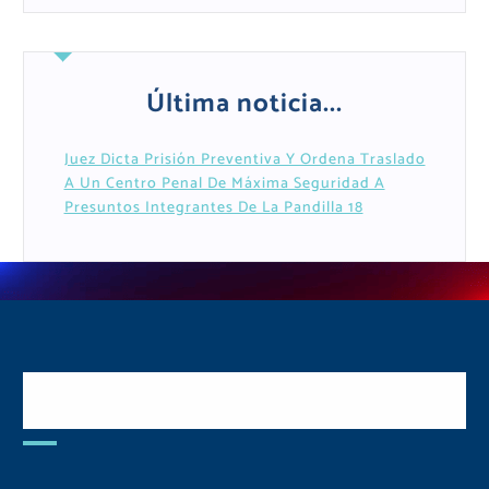
Última noticia...
Juez Dicta Prisión Preventiva Y Ordena Traslado
A Un Centro Penal De Máxima Seguridad A
Presuntos Integrantes De La Pandilla 18
Postulate y Cuida Tu
Comunidad