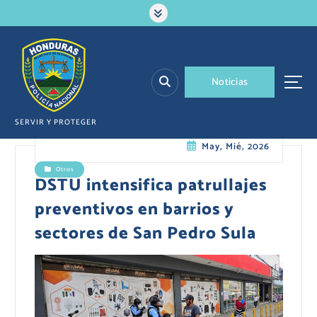
S
a
l
t
a
N
o
t
i
c
i
a
s
r
a
l
SERVIR Y PROTEGER
c
May, Mié, 2026
o
n
Otros
t
DSTU intensifica patrullajes
e
preventivos en barrios y
n
i
sectores de San Pedro Sula
d
o