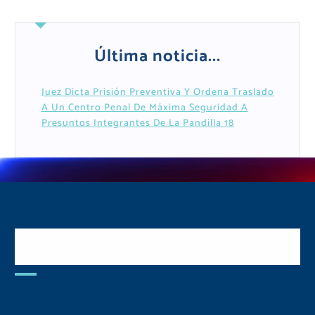
Última noticia...
Juez Dicta Prisión Preventiva Y Ordena Traslado
A Un Centro Penal De Máxima Seguridad A
Presuntos Integrantes De La Pandilla 18
Postulate y Cuida Tu
Comunidad