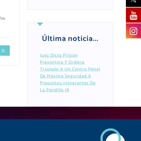
fin
Última noticia...
 0
Juez Dicta Prisión
Preventiva Y Ordena
Traslado A Un Centro Penal
De Máxima Seguridad A
Presuntos Integrantes De
La Pandilla 18