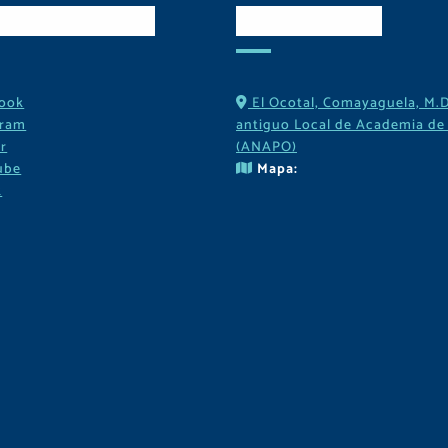
es Sociales
Contactos
ook
El Ocotal, Comayaguela, M.D
gram
antiguo Local de Academia de 
r
(ANAPO)
ube
Mapa:
k