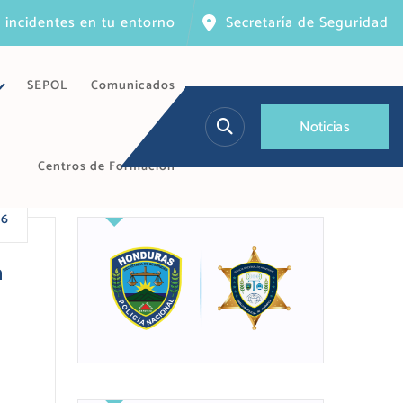
 incidentes en tu entorno
Secretaría de Seguridad
SEPOL
Comunicados
N
o
t
i
c
i
a
s
Centros de Formación
26
a