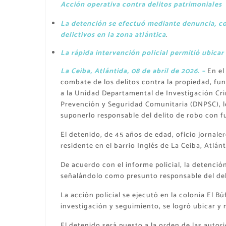
Acción operativa contra delitos patrimoniales
La detención se efectuó mediante denuncia, c
delictivos en la zona atlántica
.
La rápida intervención policial permitió ubicar
La Ceiba, Atlántida, 08 de abril de 2026. –
En el
combate de los delitos contra la propiedad, fun
a la Unidad Departamental de Investigación Cri
Prevención y Seguridad Comunitaria (DNPSC), l
suponerlo responsable del delito de robo con f
El detenido, de 45 años de edad, oficio jornale
residente en el barrio Inglés de La Ceiba, Atlánt
De acuerdo con el informe policial, la detenció
señalándolo como presunto responsable del deli
La acción policial se ejecutó en la colonia El Bú
investigación y seguimiento, se logró ubicar y 
El detenido será puesto a la orden de las auto