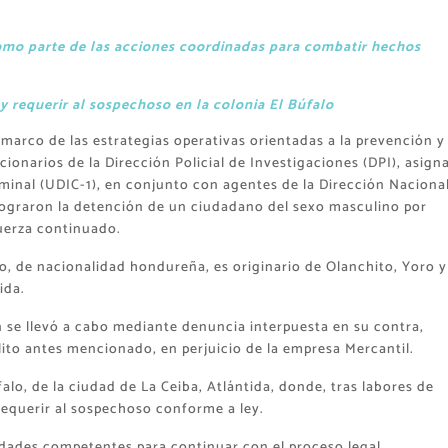
omo parte de las acciones coordinadas para combatir hechos
 y requerir al sospechoso en la colonia El Búfalo
 marco de las estrategias operativas orientadas a la prevención y
cionarios de la Dirección Policial de Investigaciones (DPI), asign
minal (UDIC-1), en conjunto con agentes de la Dirección Naciona
ograron la detención de un ciudadano del sexo masculino por
uerza continuado.
ro, de nacionalidad hondureña, es originario de Olanchito, Yoro y
ida.
n se llevó a cabo mediante denuncia interpuesta en su contra,
to antes mencionado, en perjuicio de la empresa Mercantil.
falo, de la ciudad de La Ceiba, Atlántida, donde, tras labores de
requerir al sospechoso conforme a ley.
ridades competentes para continuar con el proceso legal