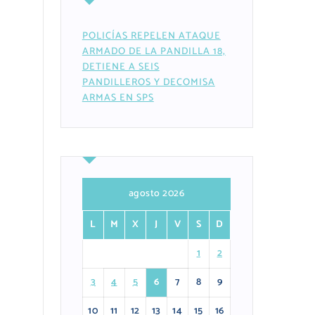
POLICÍAS REPELEN ATAQUE
ARMADO DE LA PANDILLA 18,
DETIENE A SEIS
PANDILLEROS Y DECOMISA
ARMAS EN SPS
agosto 2026
L
M
X
J
V
S
D
1
2
3
4
5
6
7
8
9
10
11
12
13
14
15
16