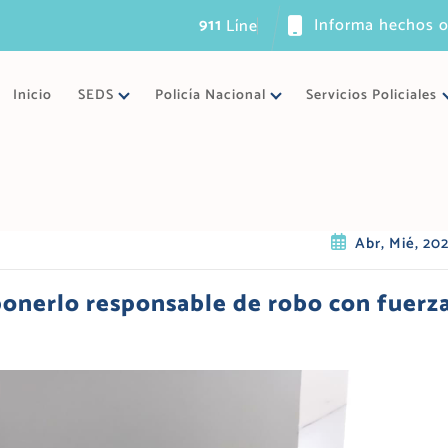
911
Informa hechos o
L
í
n
e
a
ú
n
i
Inicio
SEDS
Policía Nacional
Servicios Policiales
Abr, Mié, 20
ponerlo responsable de robo con fuerz