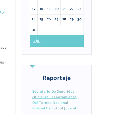
17
18
19
20
21
22
23
o y
24
25
26
27
28
29
30
31
« Jul
laca,
rido
Reportaje
Secretario De Seguridad
Oficializa El Lanzamiento
Del Torneo Nacional
Policial De Fútbol Juvenil