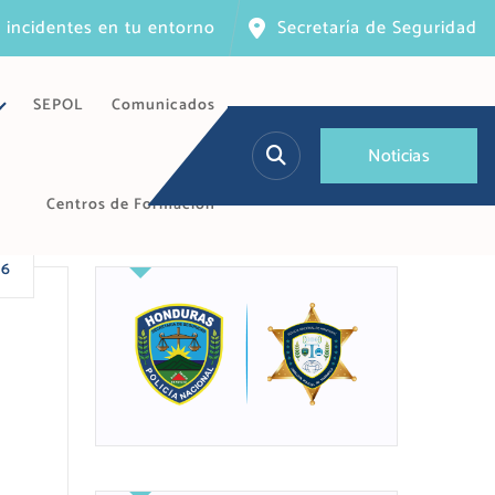
 incidentes en tu entorno
Secretaría de Seguridad
SEPOL
Comunicados
N
o
t
i
c
i
a
s
Centros de Formación
26