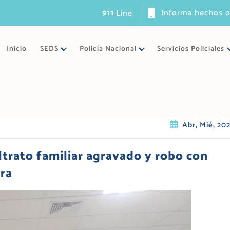
911
Informa hechos o
L
í
n
e
a
ú
n
i
c
Inicio
SEDS
Policía Nacional
Servicios Policiales
Abr, Mié, 20
ltrato familiar agravado y robo con
ira