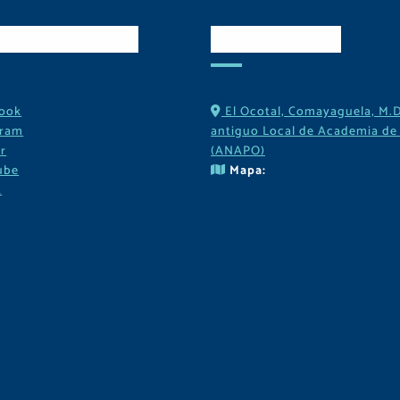
es Sociales
Contactos
ook
El Ocotal, Comayaguela, M.D
gram
antiguo Local de Academia de 
r
(ANAPO)
ube
Mapa:
k